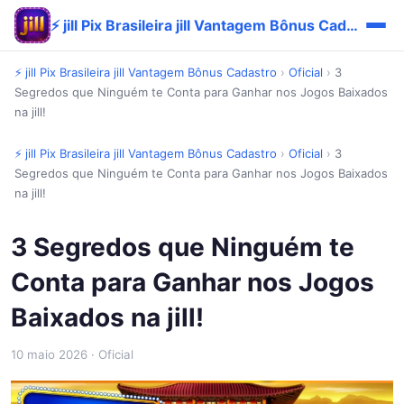
⚡ jill Pix Brasileira jill Vantagem Bônus Cadastro
⚡ jill Pix Brasileira jill Vantagem Bônus Cadastro
›
Oficial
›
3
Segredos que Ninguém te Conta para Ganhar nos Jogos Baixados
na jill!
⚡ jill Pix Brasileira jill Vantagem Bônus Cadastro
›
Oficial
›
3
Segredos que Ninguém te Conta para Ganhar nos Jogos Baixados
na jill!
3 Segredos que Ninguém te
Conta para Ganhar nos Jogos
Baixados na jill!
10 maio 2026
· Oficial