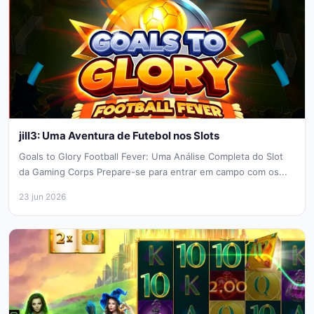
jill3: Uma Aventura de Futebol nos Slots
Goals to Glory Football Fever: Uma Análise Completa do Slot
da Gaming Corps Prepare-se para entrar em campo com os...
23 jun 2026