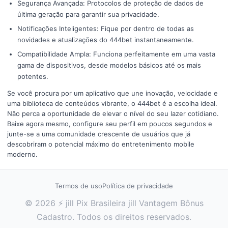
Segurança Avançada: Protocolos de proteção de dados de
última geração para garantir sua privacidade.
Notificações Inteligentes: Fique por dentro de todas as
novidades e atualizações do 444bet instantaneamente.
Compatibilidade Ampla: Funciona perfeitamente em uma vasta
gama de dispositivos, desde modelos básicos até os mais
potentes.
Se você procura por um aplicativo que une inovação, velocidade e
uma biblioteca de conteúdos vibrante, o 444bet é a escolha ideal.
Não perca a oportunidade de elevar o nível do seu lazer cotidiano.
Baixe agora mesmo, configure seu perfil em poucos segundos e
junte-se a uma comunidade crescente de usuários que já
descobriram o potencial máximo do entretenimento mobile
moderno.
Termos de uso
Política de privacidade
© 2026 ⚡ jill Pix Brasileira jill Vantagem Bônus
Cadastro. Todos os direitos reservados.