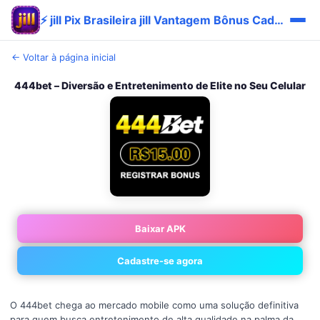
⚡ jill Pix Brasileira jill Vantagem Bônus Cadastro
← Voltar à página inicial
444bet – Diversão e Entretenimento de Elite no Seu Celular
Baixar APK
Cadastre-se agora
O 444bet chega ao mercado mobile como uma solução definitiva
para quem busca entretenimento de alta qualidade na palma da